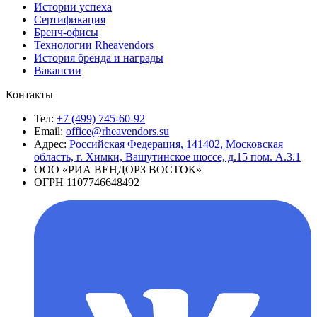
Истории успеха
Сертификация
Бренч-офисы
Технологии Rheavendors
История бренда и награды
Вакансии
Контакты
Тел:
+7 (499) 745-60-92
Email:
office@rheavendors.su
Адрес:
Российская Федерация, 141402, Московская
область, г. Химки, Вашутинское шоссе, д.15 пом. А.3.1
ООО «РИА ВЕНДОРЗ ВОСТОК»
ОГРН 1107746648492