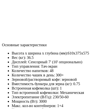
Основные характеристики
Высота х ширина х глубина (мм):
610х375х575
Вес (кг):
36.5
Дисплей:
Сенсорный 7' (10' опционально)
Тип управления:
Тач-экран
Количество напитков:
48
Количество чашек в день:
300+
Зерновой/растворимый кофе:
зерновой
Вместимость бункера для зерна (кг):
0.75
Встроенная кофемолка (шт):
1
Тип встроенной кофемолки:
Механическая
Электропитание (В/Гц):
230/50-60
Мощность (Вт):
3000
Макс. кол-во контейнеров:
1+4