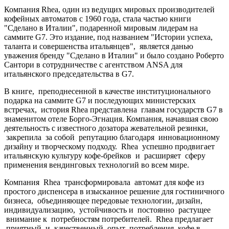
Компания Rhea, один из ведущих мировых производителей
кофейных автоматов с 1960 года, стала частью книги
"Сделано в Италии", подаренной мировым лидерам на
саммите G7. Это издание, под названием "Истории успеха,
таланта и совершенства итальянцев", является данью
уважения бренду "Сделано в Италии" и было создано Роберто
Сантори в сотрудничестве с агентством ANSA для
итальянского председательства в G7.
В книге, преподнесенной в качестве институционального
подарка на саммите G7 и последующих министерских
встречах, история Rhea представлена главам государств G7 в
знаменитом отеле Борго-Эгнация. Компания, начавшая свою
деятельность с известного дозатора жевательной резинки,
закрепила за собой репутацию благодаря инновационному
дизайну и творческому подходу. Rhea успешно продвигает
итальянскую культуру кофе-брейков и расширяет сферу
применения вендинговых технологий во всем мире.
Компания Rhea трансформировала автомат для кофе из
простого диспенсера в изысканное решение для гостиничного
бизнеса, объединяющее передовые технологии, дизайн,
индивидуализацию, устойчивость и постоянно растущее
внимание к потребностям потребителей. Rhea предлагает
приятный и качественный опыт потребления кофе в