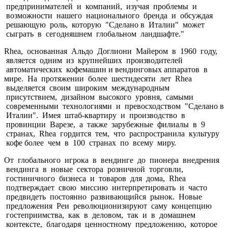
предпринимателей и компаний, изучая проблемы и
возможности нашего национального бренда и обсуждая
решающую роль, которую "Сделано в Италии" может
сыграть в сегодняшнем глобальном ландшафте."
Rhea, основанная Альдо Доглиони Майером в 1960 году,
является одним из крупнейших производителей
автоматических кофемашин и вендинговых аппаратов в
мире. На протяжении более шестидесяти лет Rhea
выделяется своим широким международным
присутствием, дизайном высокого уровня, самыми
современными технологиями и превосходством "Сделано в
Италии". Имея штаб-квартиру и производство в
провинции Варезе, а также зарубежные филиалы в 9
странах, Rhea гордится тем, что распространила культуру
кофе более чем в 100 странах по всему миру.
От глобального игрока в вендинге до пионера внедрения
вендинга в новые сектора розничной торговли,
гостиничного бизнеса и товаров для дома, Rhea
подтверждает свою миссию интерпретировать и часто
предвидеть постоянно развивающийся рынок. Новые
предложения Реи революционизируют саму концепцию
гостеприимства, как в деловом, так и в домашнем
контексте, благодаря ценностному предложению, которое