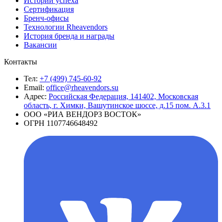
Истории успеха
Сертификация
Бренч-офисы
Технологии Rheavendors
История бренда и награды
Вакансии
Контакты
Тел:
+7 (499) 745-60-92
Email:
office@rheavendors.su
Адрес:
Российская Федерация, 141402, Московская
область, г. Химки, Вашутинское шоссе, д.15 пом. А.3.1
ООО «РИА ВЕНДОРЗ ВОСТОК»
ОГРН 1107746648492