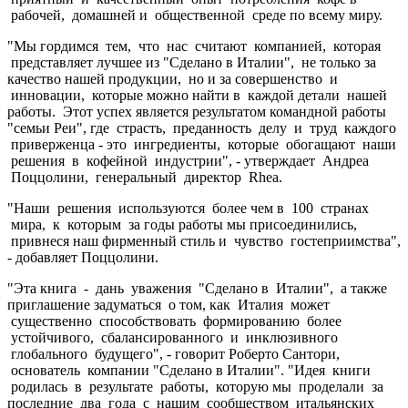
рабочей, домашней и общественной среде по всему миру.
"Мы гордимся тем, что нас считают компанией, которая
представляет лучшее из "Сделано в Италии", не только за
качество нашей продукции, но и за совершенство и
инновации, которые можно найти в каждой детали нашей
работы. Этот успех является результатом командной работы
"семьи Реи", где страсть, преданность делу и труд каждого
приверженца - это ингредиенты, которые обогащают наши
решения в кофейной индустрии", - утверждает Андреа
Поццолини, генеральный директор Rhea.
"Наши решения используются более чем в 100 странах
мира, к которым за годы работы мы присоединились,
привнеся наш фирменный стиль и чувство гостеприимства",
- добавляет Поццолини.
"Эта книга - дань уважения "Сделано в Италии", а также
приглашение задуматься о том, как Италия может
существенно способствовать формированию более
устойчивого, сбалансированного и инклюзивного
глобального будущего", - говорит Роберто Сантори,
основатель компании "Сделано в Италии". "Идея книги
родилась в результате работы, которую мы проделали за
последние два года с нашим сообществом итальянских