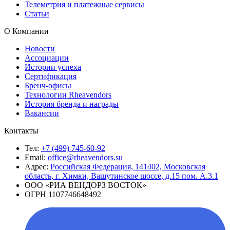
Телеметрия и платежные сервисы
Статьи
О Компании
Новости
Ассоциации
Истории успеха
Сертификация
Бренч-офисы
Технологии Rheavendors
История бренда и награды
Вакансии
Контакты
Тел:
+7 (499) 745-60-92
Email:
office@rheavendors.su
Адрес:
Российская Федерация, 141402, Московская
область, г. Химки, Вашутинское шоссе, д.15 пом. А.3.1
ООО «РИА ВЕНДОРЗ ВОСТОК»
ОГРН 1107746648492